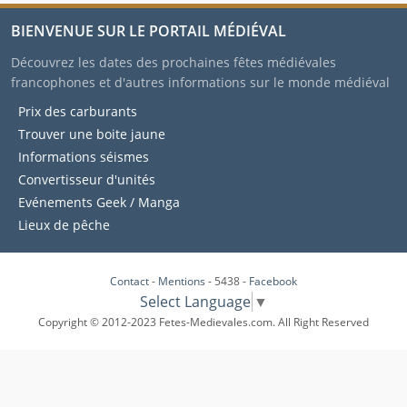
BIENVENUE SUR LE PORTAIL MÉDIÉVAL
Découvrez les dates des prochaines fêtes médiévales
francophones et d'autres informations sur le monde médiéval
Prix des carburants
Trouver une boite jaune
Informations séismes
Convertisseur d'unités
Evénements Geek / Manga
Lieux de pêche
Contact
-
Mentions
- 5438 -
Facebook
Select Language
▼
Copyright © 2012-2023 Fetes-Medievales.com. All Right Reserved