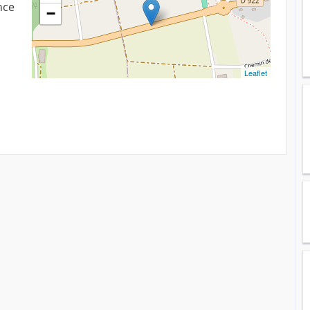
nce
−
Leaflet