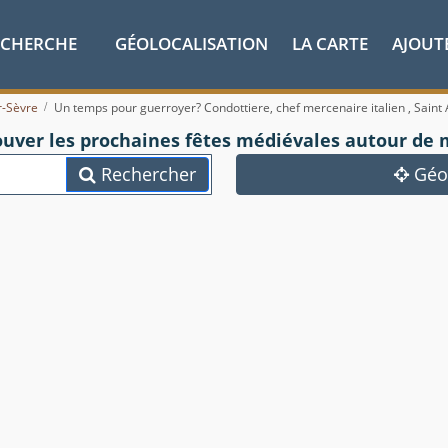
ECHERCHE
GÉOLOCALISATION
LA CARTE
AJOUT
r-Sèvre
Un temps pour guerroyer? Condottiere, chef mercenaire italien , Saint A
ouver les prochaines fêtes médiévales autour de 
Rechercher
Géol