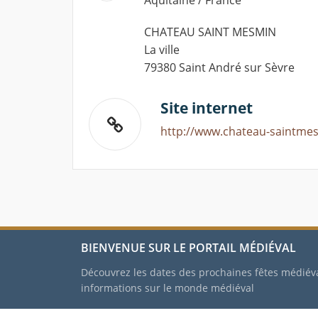
Aquitaine / France
CHATEAU SAINT MESMIN
La ville
79380 Saint André sur Sèvre
Site internet
http://www.chateau-saintmes
BIENVENUE SUR LE PORTAIL MÉDIÉVAL
Découvrez les dates des prochaines fêtes médiév
informations sur le monde médiéval