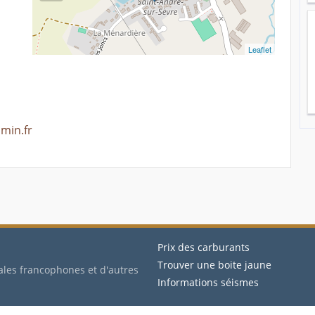
Leaflet
min.fr
Prix des carburants
Trouver une boite jaune
ales francophones et d'autres
Informations séismes