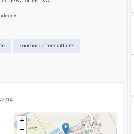
nfant de 6 à 14 ans : 3 Â€
sadeur »
on
Tournoi de combattants
8/2014
+
-
−