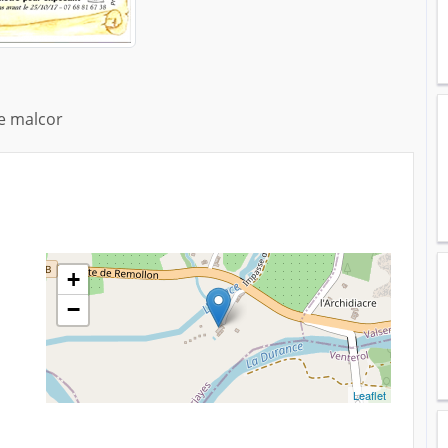
de malcor
+
−
Leaflet