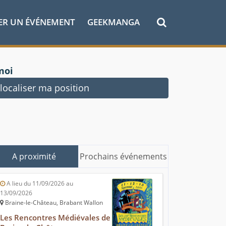
ER UN ÉVÉNEMENT
GEEKMANGA
moi
ocaliser ma position
A proximité
Prochains événements
A lieu du 11/09/2026 au
13/09/2026
Braine-le-Château, Brabant Wallon
Les Rencontres Médiévales de