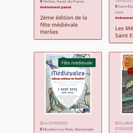
14/09/202
Herlies, Hauts-de-France
Saint-Élo
événement passé
Loire
2ème édition de la
événemen
fête médiévale
Les Mé
Herlies
Saint 
Fête médiévale
Le 07/09/2025
Du 06/0
07/09/202
Montfort-sur-Risle, Normandie