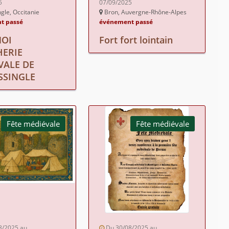
5
07/09/2025
gle, Occitanie
Bron, Auvergne-Rhône-Alpes
t passé
événement passé
OI
Fort fort lointain
HERIE
VALE DE
SSINGLE
Fête médiévale
Fête médiévale
8/2025 au
Du 30/08/2025 au