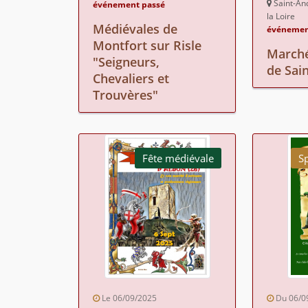
Saint-An
événement passé
la Loire
Médiévales de
événemen
Montfort sur Risle
Marché
"Seigneurs,
de Sai
Chevaliers et
Trouvères"
Fête médiévale
S
Le 06/09/2025
Du 06/0