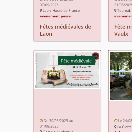
07/09/2025
31/08/202
Laon, Hauts-de-France
Tournai,
événement passé
événemen
Fêtes médiévales de
Fête m
Laon
Vaulx
Fête médiévale
Du 30/08/2025 au
Le 24/0
31/08/2025
La Clotte
Gembloux, Namur