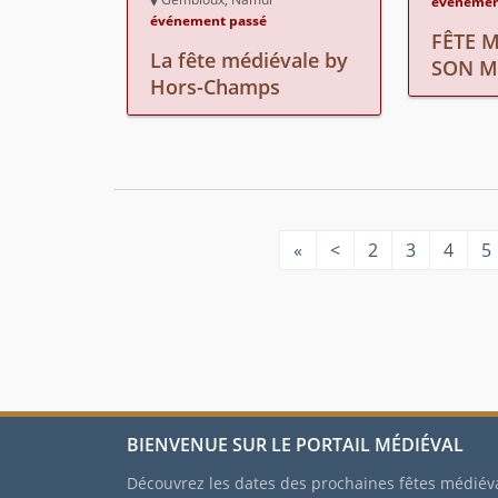
événemen
événement passé
FÊTE M
La fête médiévale by
SON M
Hors-Champs
«
<
2
3
4
5
BIENVENUE SUR LE PORTAIL MÉDIÉVAL
Découvrez les dates des prochaines fêtes médiév