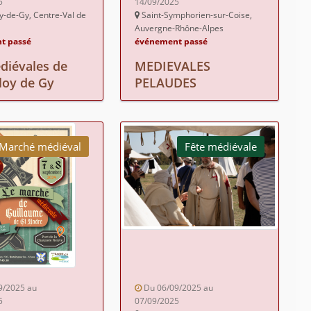
5
14/09/2025
y-de-Gy, Centre-Val de
Saint-Symphorien-sur-Coise,
Auvergne-Rhône-Alpes
t passé
événement passé
diévales de
MEDIEVALES
Eloy de Gy
PELAUDES
Marché médiéval
Fête médiévale
9/2025 au
Du 06/09/2025 au
5
07/09/2025