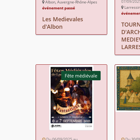
07/09/202
Albon, Auvergne-Rhône-Alpes
Larressin
événement passé
événemen
Les Medievales
TOURN
d'Albon
D'ARC
MEDIE
LARRE
Fête médiévale
Du 06/09/2025 au
Du 30/0