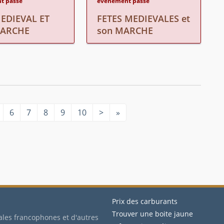
t passé
événement passé
EDIEVAL ET
FETES MEDIEVALES et
ARCHE
son MARCHE
6
7
8
9
10
>
»
Prix des carburants
Trouver une boite jaune
ales francophones et d'autres