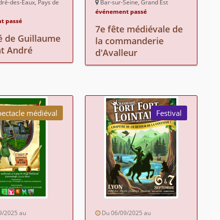
dré-des-Eaux, Pays de
Bar-sur-Seine, Grand Est
événement passé
t passé
7e fête médiévale de
 de Guillaume
la commanderie
nt André
d'Avalleur
pectacle médiéval
Festival
9/2025 au
Du 06/09/2025 au