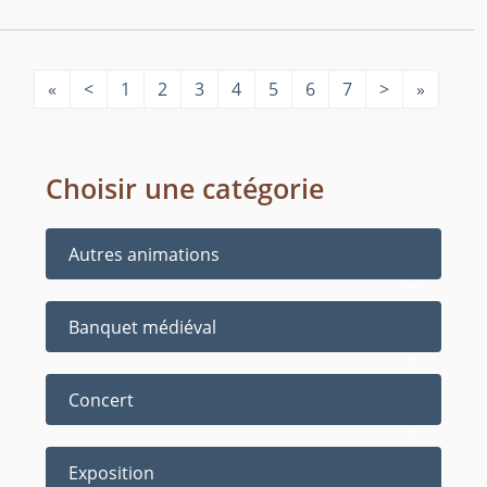
«
<
1
2
3
4
5
6
7
>
»
Choisir une catégorie
Autres animations
Banquet médiéval
Concert
Exposition