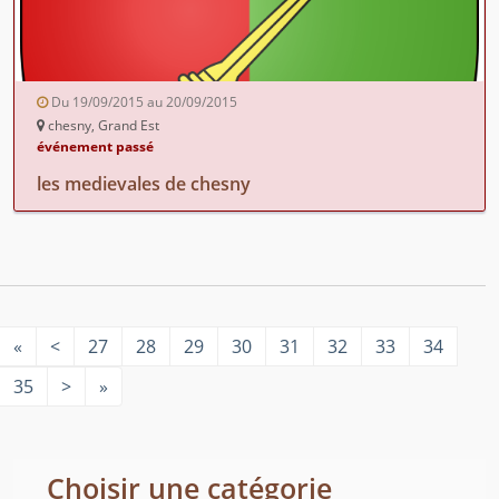
Du 19/09/2015 au 20/09/2015
chesny, Grand Est
événement passé
les medievales de chesny
«
<
27
28
29
30
31
32
33
34
35
>
»
Choisir une catégorie