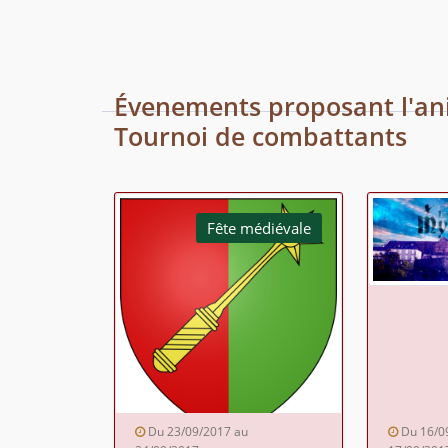
Évenements proposant l'an
Tournoi de combattants
Fête médiévale
Du 23/09/2017 au
Du 16/0