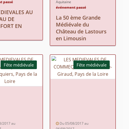
t passé
Aquitaine
événement passé
EDIEVALES AU
La 50 ème Grande
AU DE
Médiévale du
FORT EN
Château de Lastours
en Limousin
Fête médiévale
Fête médiévale
8/2017 au
Du 05/08/2017 au
7
06/08/2017