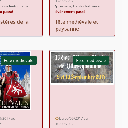
7
17/09/2017
ouvelle-Aquitaine
Lucheux, Hauts-de-France
t passé
événement passé
stères de la
fête médiévale et
paysanne
Fête médiévale
Fête médiévale
9/2017 au
Du 09/09/2017 au
7
10/09/2017