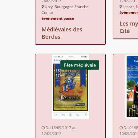
24/09/2017
17/09/201
Urzy, Bourgogne Franche-
Lescar, N
Comté
événemen
événement passé
Les my
Médiévales des
Cité
Bordes
Fête médiévale
Du 16/09/2017 au
Du 09/0
17/09/2017
10/09/201