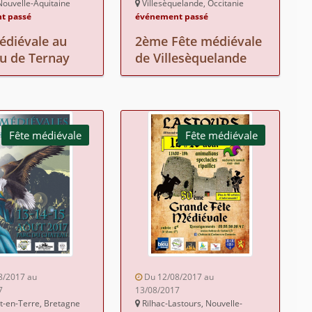
Nouvelle-Aquitaine
Villesèquelande, Occitanie
t passé
événement passé
édiévale au
2ème Fête médiévale
u de Ternay
de Villesèquelande
Fête médiévale
Fête médiévale
8/2017 au
Du 12/08/2017 au
7
13/08/2017
t-en-Terre, Bretagne
Rilhac-Lastours, Nouvelle-