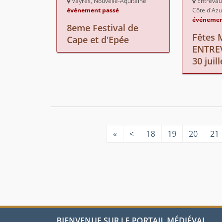
Vayres, Nouvelle-Aquitaine
Entrevau
événement passé
Côte d'Azu
événemen
8eme Festival de
Fêtes 
Cape et d'Epée
ENTRE
30 juill
«
<
18
19
20
21
BIENVENUE SUR LE PORTAIL MÉDIÉVAL