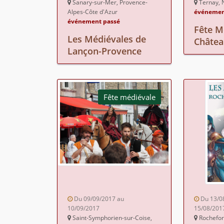
Sanary-sur-Mer, Provence-
Ternay, 
Alpes-Côte d'Azur
événemen
événement passé
Fête M
Les Médiévales de
Châtea
Lançon-Provence
Fête médiévale
Du 09/09/2017 au
Du 13/0
10/09/2017
15/08/201
Saint-Symphorien-sur-Coise,
Rochefor