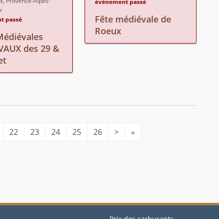
x, Provence-Alpes-
événement passé
r
Fête médiévale de
t passé
Roeux
Médiévales
VAUX des 29 &
et
22
23
24
25
26
>
»
Prix des carburants