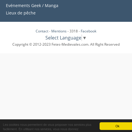
Evénements Geek / Manga
Lieux de pêche
Contact
-
Mentions
- 3318 -
Facebook
Select Language
▼
Copyright © 2012-2023 Fetes-Medievales.com. All Right Reserved
Les cookies nous permettent de vous proposer nos services plus
Ok
facilement. En utilisant nos services, vous nous donnez