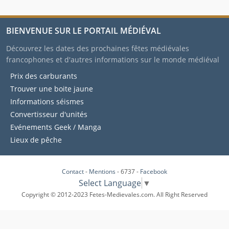
BIENVENUE SUR LE PORTAIL MÉDIÉVAL
Découvrez les dates des prochaines fêtes médiévales
francophones et d'autres informations sur le monde médiéval
Prix des carburants
Trouver une boite jaune
Informations séismes
Convertisseur d'unités
Evénements Geek / Manga
Lieux de pêche
Contact
-
Mentions
- 6737 -
Facebook
Select Language
▼
Copyright © 2012-2023 Fetes-Medievales.com. All Right Reserved