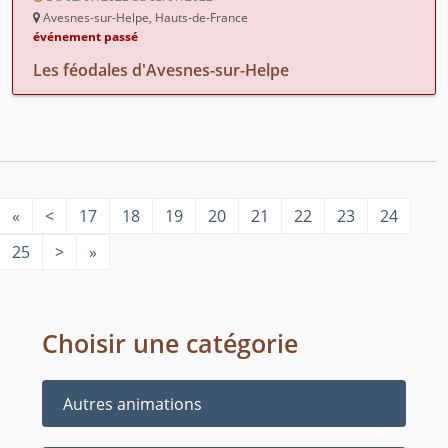
Avesnes-sur-Helpe, Hauts-de-France
événement passé
Les féodales d'Avesnes-sur-Helpe
«
<
17
18
19
20
21
22
23
24
25
>
»
Choisir une catégorie
Autres animations