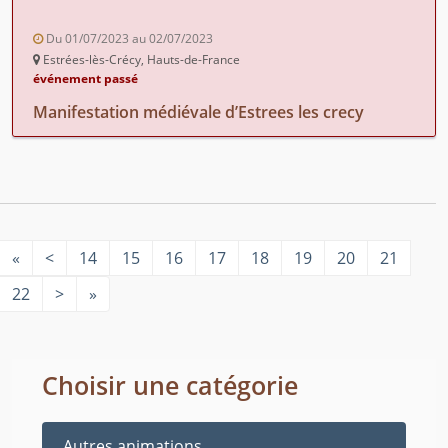
Du 01/07/2023 au 02/07/2023
Estrées-lès-Crécy, Hauts-de-France
événement passé
Manifestation médiévale d’Estrees les crecy
«
<
14
15
16
17
18
19
20
21
22
>
»
Choisir une catégorie
Autres animations