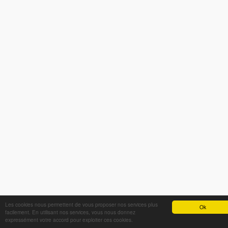
Les cookies nous permettent de vous proposer nos services plus
Ok
facilement. En utilisant nos services, vous nous donnez
expressément votre accord pour exploiter ces cookies.