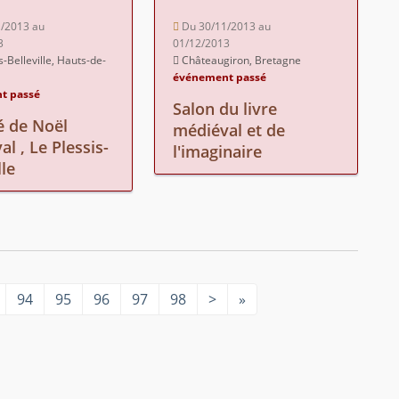
/2013 au
Du 30/11/2013 au
3
01/12/2013
s-Belleville, Hauts-de-
Châteaugiron, Bretagne
événement passé
t passé
Salon du livre
 de Noël
médiéval et de
l , Le Plessis-
l'imaginaire
lle
94
95
96
97
98
>
»