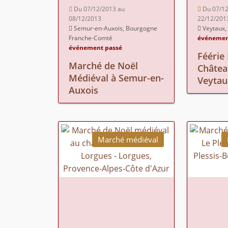
Du 07/12/2013 au
Du 07/12
08/12/2013
22/12/201
Semur-en-Auxois, Bourgogne
Veytaux,
Franche-Comté
événemen
événement passé
Féérie
Marché de Noël
Château
Médiéval à Semur-en-
Veytau
Auxois
Marché médiéval