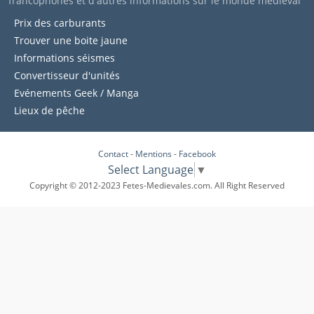
francophones et d'autres informations sur le monde médiéval
Prix des carburants
Trouver une boite jaune
Informations séismes
Convertisseur d'unités
Evénements Geek / Manga
Lieux de pêche
Contact
-
Mentions
-
Facebook
Select Language
▼
Copyright © 2012-2023 Fetes-Medievales.com. All Right Reserved