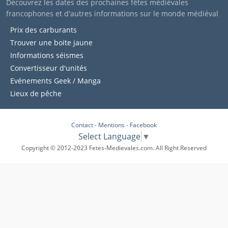
Découvrez les dates des prochaines fêtes médiévales
francophones et d'autres informations sur le monde médiéval
Prix des carburants
Trouver une boite jaune
Informations séismes
Convertisseur d'unités
Evénements Geek / Manga
Lieux de pêche
Contact
-
Mentions
-
Facebook
Select Language
▼
Copyright © 2012-2023 Fetes-Medievales.com. All Right Reserved