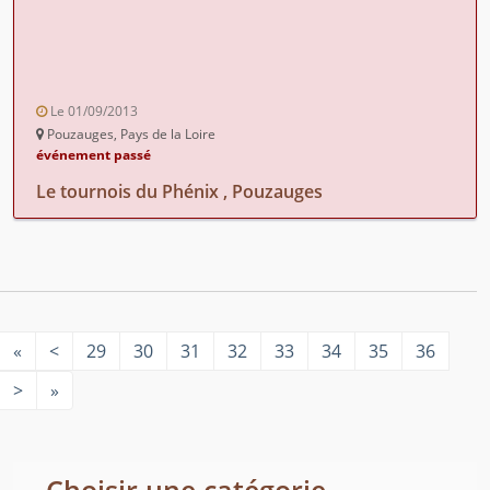
Le 01/09/2013
Pouzauges, Pays de la Loire
événement passé
Le tournois du Phénix , Pouzauges
«
<
29
30
31
32
33
34
35
36
>
»
Choisir une catégorie