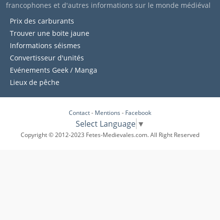
francophones et d'autres informations sur le monde médiéval
Prix des carburants
Trouver une boite jaune
Informations séismes
Convertisseur d'unités
Evénements Geek / Manga
Lieux de pêche
Contact
-
Mentions
-
Facebook
Select Language
▼
Copyright © 2012-2023 Fetes-Medievales.com. All Right Reserved