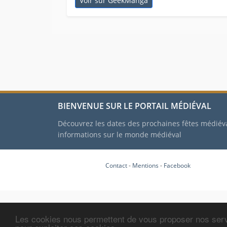
Voir sur GeekManga
BIENVENUE SUR LE PORTAIL MÉDIÉVAL
Découvrez les dates des prochaines fêtes médiév
informations sur le monde médiéval
Contact
-
Mentions
-
Facebook
Les cookies nous permettent de vous proposer nos serv