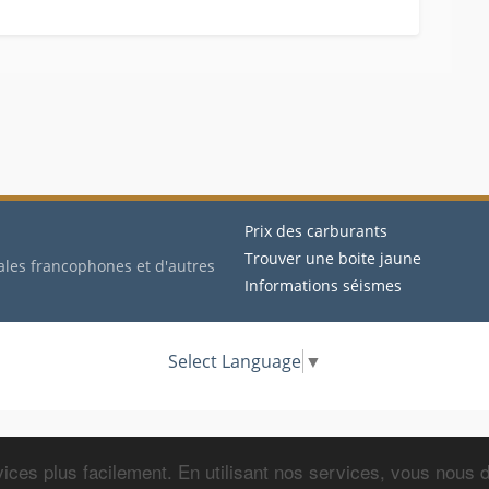
Prix des carburants
Trouver une boite jaune
ales francophones et d'autres
Informations séismes
Select Language
▼
ices plus facilement. En utilisant nos services, vous nous