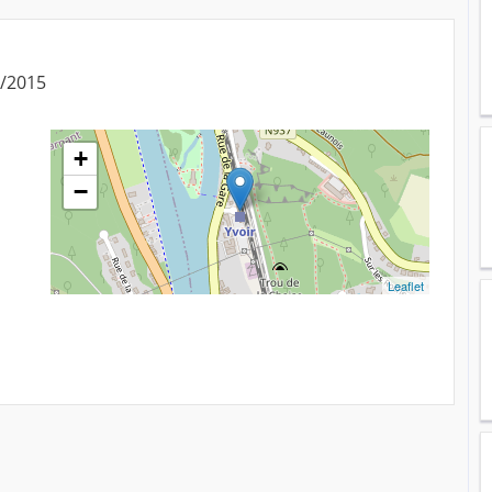
6/2015
+
−
Leaflet