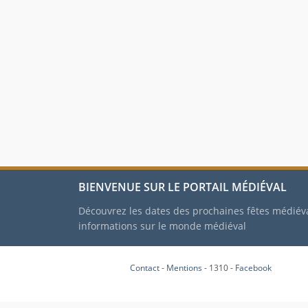
BIENVENUE SUR LE PORTAIL MÉDIÉVAL
Découvrez les dates des prochaines fêtes médiév
informations sur le monde médiéval
Contact
-
Mentions
- 1310 -
Facebook