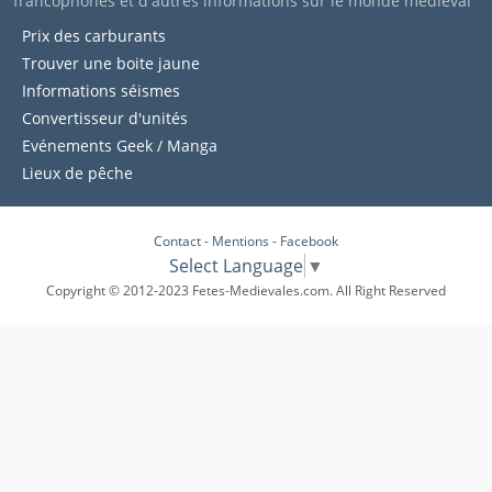
francophones et d'autres informations sur le monde médiéval
Prix des carburants
Trouver une boite jaune
Informations séismes
Convertisseur d'unités
Evénements Geek / Manga
Lieux de pêche
Contact
-
Mentions
-
Facebook
Select Language
▼
Copyright © 2012-2023 Fetes-Medievales.com. All Right Reserved