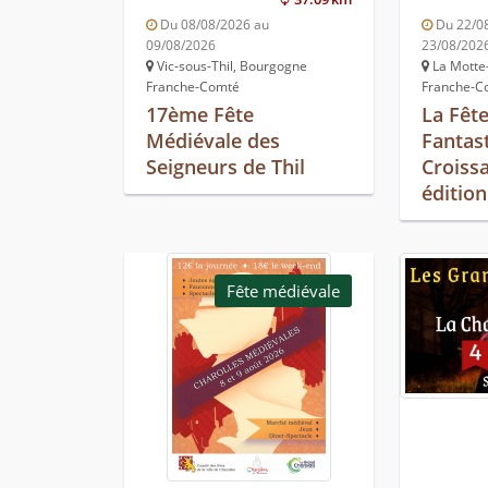
Du 08/08/2026 au
Du 22/0
09/08/2026
23/08/202
Vic-sous-Thil, Bourgogne
La Motte
Franche-Comté
Franche-C
17ème Fête
La Fêt
Médiévale des
Fantas
Seigneurs de Thil
Croiss
édition
Fête médiévale