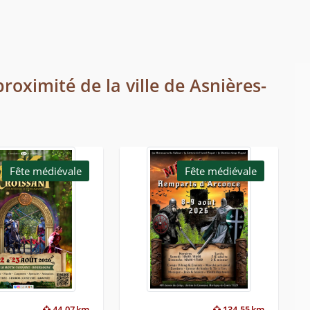
roximité de la ville de Asnières-
Fête médiévale
Fête médiévale
44.07 km
134.55 km