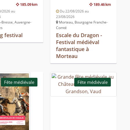
185.09 km
189.46 km
0/2026 au
Du 22/08/2026 au
6
23/08/2026
-Bresse, Auvergne-
Morteau, Bourgogne Franche-
es
Comté
g festival
Escale du Dragon -
Festival médiéval
fantastique à
Morteau
Fête médiévale
Fête médiévale