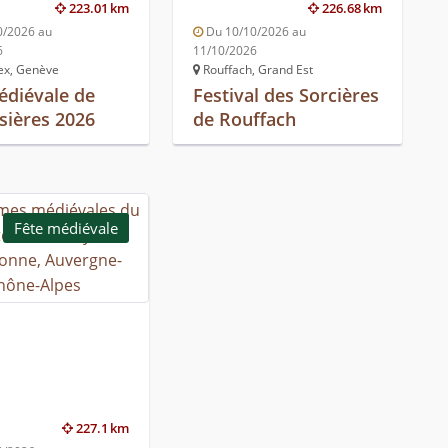
223.01 km
226.68 km
0/2026 au
Du 10/10/2026 au
6
11/10/2026
x, Genève
Rouffach, Grand Est
édiévale de
Festival des Sorcières
ières 2026
de Rouffach
Fête médiévale
227.1 km