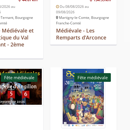
8/2026 au
Du 08/08/2026 au
6
09/08/2026
-Ternant, Bourgogne
Martigny-le-Comte, Bourgogne
omté
Franche-Comté
e Médiévale et
Médiévale - Les
tique du Val
Remparts d’Arconce
ant - 2ème
Fête médiévale
Fête médiévale