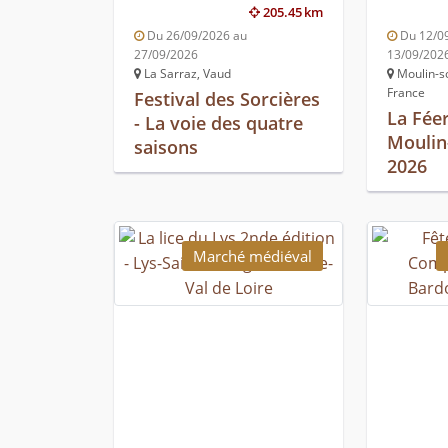
205.45 km
Du 26/09/2026 au
Du 12/0
27/09/2026
13/09/202
La Sarraz, Vaud
Moulin-s
France
Festival des Sorcières
La Fée
- La voie des quatre
Moulin
saisons
2026
Marché médiéval