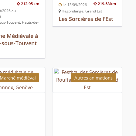
212.95 km
219.58 km
Le 13/09/2026
9/2026 au
Hagondange, Grand Est
6
Les Sorcières de l'Est
ous-Touvent, Hauts-de-
rie Médiévale à
-sous-Touvent
Marché médiéval
Autres animations