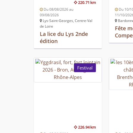
220.71 km
Du 08/08/2026 au
Du 10/1
09/08/2026
11/10/202
Lys-Saint-Georges, Centre-Val
Bardonne
de Loire
Fête m
La lice du Lys 2nde
Compes
édition
Festival
226.94 km