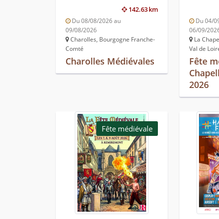
142.63 km
Du 08/08/2026 au
Du 04/0
09/08/2026
06/09/202
Charolles, Bourgogne Franche-
La Chapel
Comté
Val de Loir
Charolles Médiévales
Fête m
Chapell
2026
Fête médiévale