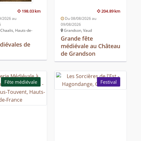
198.03 km
204.89 km
9/2026 au
Du 08/08/2026 au
6
09/08/2026
Chaalis, Hauts-de-
Grandson, Vaud
Grande fête
diévales de
médiévale au Château
s
de Grandson
Fête médiévale
Festival