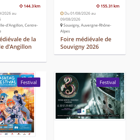
144.3 km
155.31 km
9/2026 au
Du 01/08/2026 au
6
09/08/2026
le-d'Angillon, Centre-
Souvigny, Auvergne-Rhône-
e
Alpes
édiévale de la
Foire médiévale de
e d’Angillon
Souvigny 2026
Festival
Festival