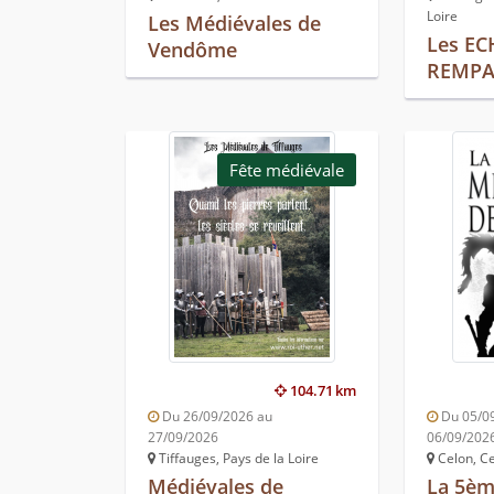
Loire
Les Médiévales de
Les EC
Vendôme
REMPA
Fête médiévale
104.71 km
Du 26/09/2026 au
Du 05/0
27/09/2026
06/09/202
Tiffauges, Pays de la Loire
Celon, Ce
Médiévales de
La 5èm