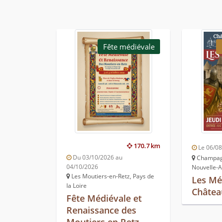
Fête médiévale
170.7 km
Le 06/0
Du 03/10/2026 au
Champagn
04/10/2026
Nouvelle-A
Les Moutiers-en-Retz, Pays de
Les Mé
la Loire
Châtea
Fête Médiévale et
Renaissance des