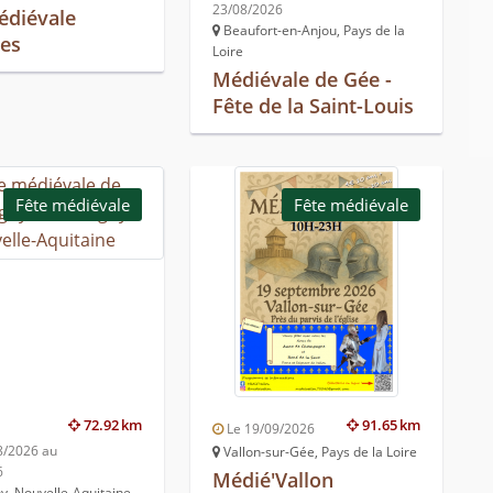
23/08/2026
édiévale
Beaufort-en-Anjou, Pays de la
hes
Loire
Médiévale de Gée -
Fête de la Saint-Louis
Fête médiévale
Fête médiévale
72.92 km
91.65 km
Le 19/09/2026
8/2026 au
Vallon-sur-Gée, Pays de la Loire
6
Médié'Vallon
y, Nouvelle-Aquitaine