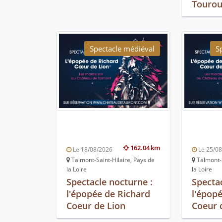
Tourou
Spectacle médiéval
S
162.04 km
Le 18/08/2026
Le 25/0
Talmont-Saint-Hilaire, Pays de
Talmont-S
la Loire
la Loire
Spectacle nocturne :
Specta
l'épopée de Richard
l'épop
Coeur de Lion
Coeur 