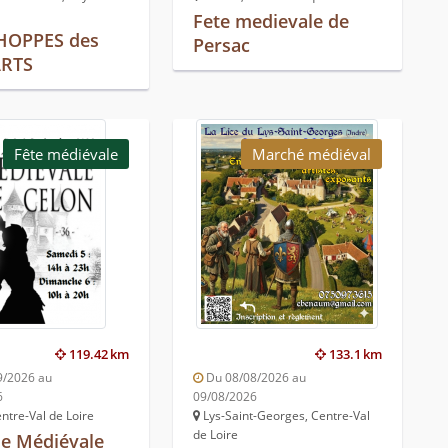
Fete medievale de
HOPPES des
Persac
RTS
Fête médiévale
Marché médiéval
119.42 km
133.1 km
9/2026 au
Du 08/08/2026 au
6
09/08/2026
ntre-Val de Loire
Lys-Saint-Georges, Centre-Val
de Loire
e Médiévale