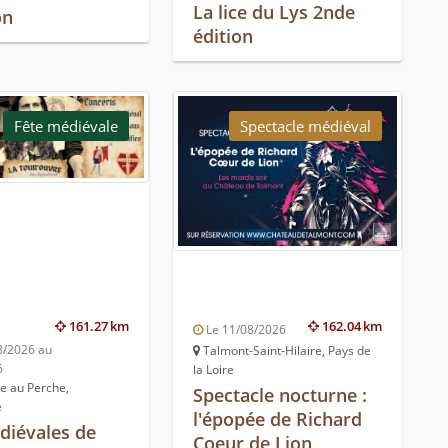
La lice du Lys 2nde
on
édition
Fête médiévale
Spectacle médiéval
161.27 km
162.04 km
Le 11/08/2026
8/2026 au
Talmont-Saint-Hilaire, Pays de
6
la Loire
e au Perche,
Spectacle nocturne :
e
l'épopée de Richard
diévales de
Coeur de Lion