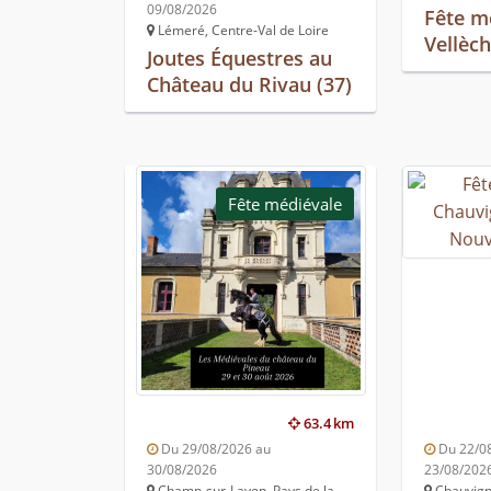
09/08/2026
Fête m
Lémeré, Centre-Val de Loire
Vellèc
Joutes Équestres au
Château du Rivau (37)
Fête médiévale
63.4 km
Du 29/08/2026 au
Du 22/0
30/08/2026
23/08/202
Champ-sur-Layon, Pays de la
Chauvign