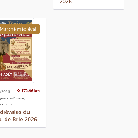
2026
Marché médiéval
172.96 km
8/2026
ac-la-Rivière,
quitaine
diévales du
u de Brie 2026