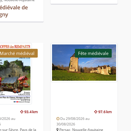
édiévale de
gny
Marché médiéval
Fête médiévale
93.4 km
97.6 km
0/2026 au
Du 29/08/2026 au
6
30/08/2026
sur-Sèvre, Pays de la
Persac, Nouvelle-Aquitaine