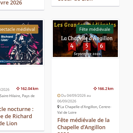
vre 2026
pectacle médiéval
Fête médiévale
162.04 km
166.2 km
8/2026
Du 04/09/2026 au
aint-Hilaire, Pays de
06/09/2026
La Chapelle-d'Angillon, Centre-
cle nocturne :
Val de Loire
ée de Richard
Fête médiévale de la
de Lion
Chapelle d’Angillon