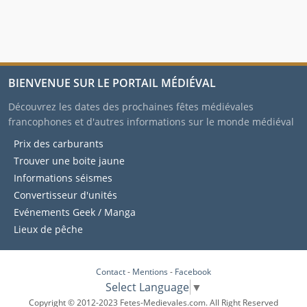
BIENVENUE SUR LE PORTAIL MÉDIÉVAL
Découvrez les dates des prochaines fêtes médiévales
francophones et d'autres informations sur le monde médiéval
Prix des carburants
Trouver une boite jaune
Informations séismes
Convertisseur d'unités
Evénements Geek / Manga
Lieux de pêche
Contact
-
Mentions
-
Facebook
Select Language
▼
Copyright © 2012-2023 Fetes-Medievales.com. All Right Reserved