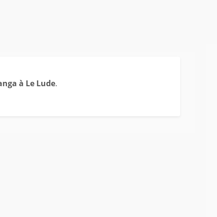
anga à Le Lude
.