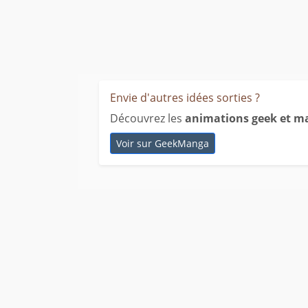
Envie d'autres idées sorties ?
Découvrez les
animations geek et m
Voir sur GeekManga