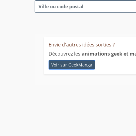
Envie d'autres idées sorties ?
Découvrez les
animations geek et m
Voir sur GeekManga