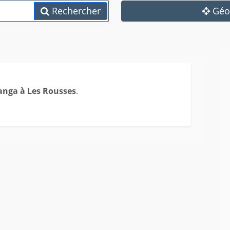
Rechercher
Géol
anga à Les Rousses
.