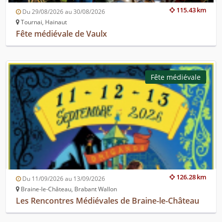
115.43 km
Du 29/08/2026 au 30/08/2026
Tournai, Hainaut
Fête médiévale de Vaulx
Fête médiévale
126.28 km
Du 11/09/2026 au 13/09/2026
Braine-le-Château, Brabant Wallon
Les Rencontres Médiévales de Braine-le-Château