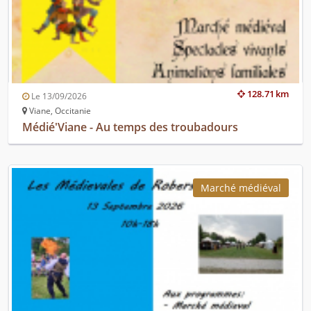
128.71 km
Le 13/09/2026
Viane, Occitanie
Médié'Viane - Au temps des troubadours
Marché médiéval