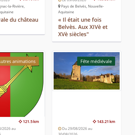
ac-la-Rivière,
Pays de Belvès, Nouvelle-
quitaine
Aquitaine
ale du château
« Il était une fois
e
Belvès. Aux XIVè et
XVè siècles"
utres animations
Fête médiévale
121.5 km
143.21 km
8/2026 au
Du 29/08/2026 au
6
30/08/2026