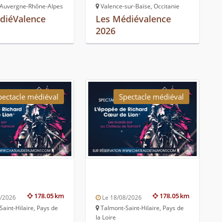
 Auvergne-Rhône-Alpes
Valence-sur-Baïse, Occitanie
diéValence
Les Médiévalence
2026
pectacle médiéval
Spectacle médiéval
178.05 km
178.05 km
8/2026
Le 18/08/2026
aint-Hilaire, Pays de
Talmont-Saint-Hilaire, Pays de
la Loire