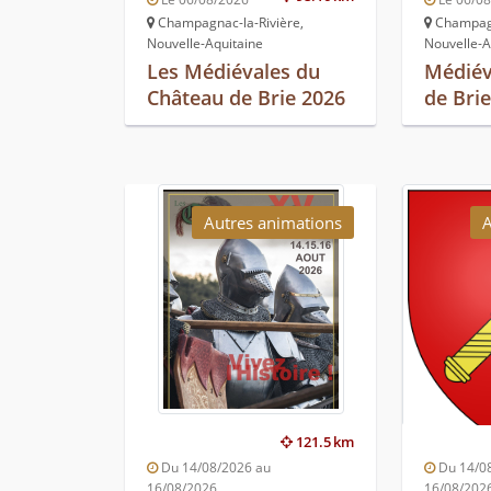
Champagnac-la-Rivière,
Champagn
Nouvelle-Aquitaine
Nouvelle-A
Les Médiévales du
Médiév
Château de Brie 2026
de Bri
Autres animations
A
121.5 km
Du 14/08/2026 au
Du 14/0
16/08/2026
16/08/202