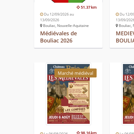
51.37 km
Du 12/09/2026 au
Du 12/0
13/09/2026
13/09/202
Bouliac, Nouvelle-Aquitaine
Bouliac, 
Médiévales de
MEDIE
Bouliac 2026
BOULI
Marché médiéval
98.16 km
Le 06/08/2026
Le 06/0