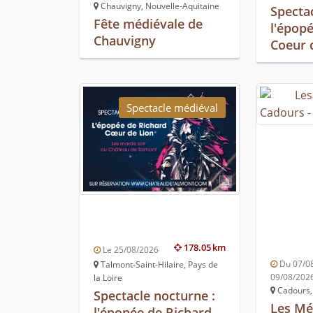
Chauvigny, Nouvelle-Aquitaine
Specta
Fête médiévale de
l'épop
Chauvigny
Coeur 
Spectacle médiéval
178.05 km
Le 25/08/2026
Du 07/0
Talmont-Saint-Hilaire, Pays de
09/08/202
la Loire
Cadours,
Spectacle nocturne :
Les Mé
l'épopée de Richard