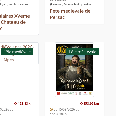
Eyvigues, Nouvelle-
Persac, Nouvelle-Aquitaine
Fete medievale de
laires XVeme
Persac
- Chateau de
ac
Fête médiévale
Fête médiévale
153.83 km
153.95 km
8/2026 au
Du 15/08/2026 au
6
16/08/2026