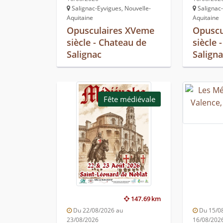
Salignac-Eyvigues, Nouvelle-
Salignac-
Aquitaine
Aquitaine
Opusculaires XVeme
Opuscu
siècle - Chateau de
siècle 
Salignac
Salign
Fête médiévale
147.69 km
Du 22/08/2026 au
Du 15/0
23/08/2026
16/08/202