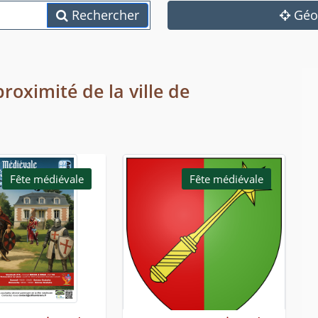
Rechercher
Géol
roximité de la ville de
Fête médiévale
Fête médiévale