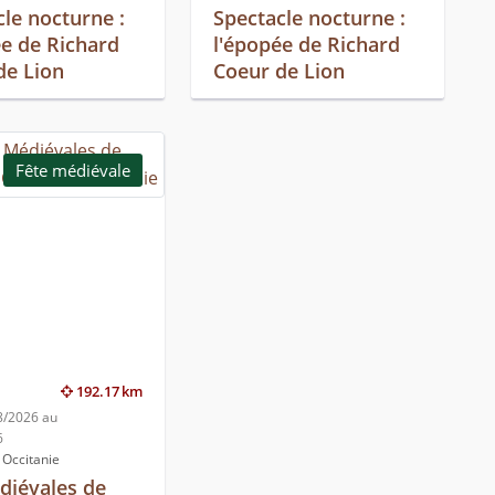
cle nocturne :
Spectacle nocturne :
ée de Richard
l'épopée de Richard
de Lion
Coeur de Lion
Fête médiévale
192.17 km
8/2026 au
6
 Occitanie
diévales de