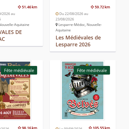
51.46 km
59.72 km
9/2026 au
Du 22/08/2026 au
6
23/08/2026
Nouvelle-Aquitaine
Lesparre-Médoc, Nouvelle-
Aquitaine
VALES DE
Les Médiévales de
AC
Lesparre 2026
Fête médiévale
Fête médiévale
98.16 km
105.55 km
8/2026
Le 09/08/2026