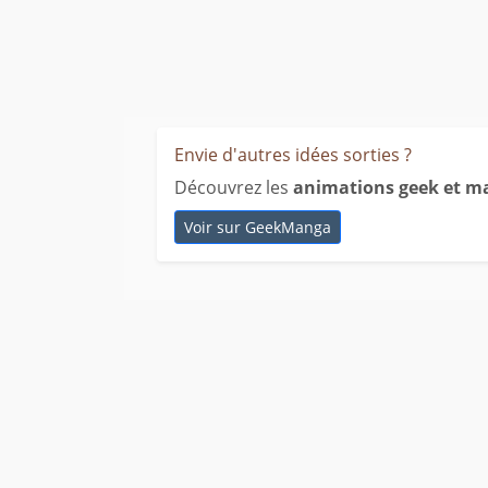
Envie d'autres idées sorties ?
Découvrez les
animations geek et m
Voir sur GeekManga