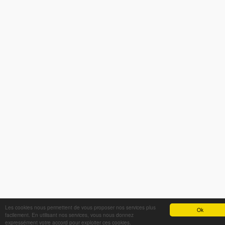
Les cookies nous permettent de vous proposer nos services plus
Ok
facilement. En utilisant nos services, vous nous donnez
expressément votre accord pour exploiter ces cookies.