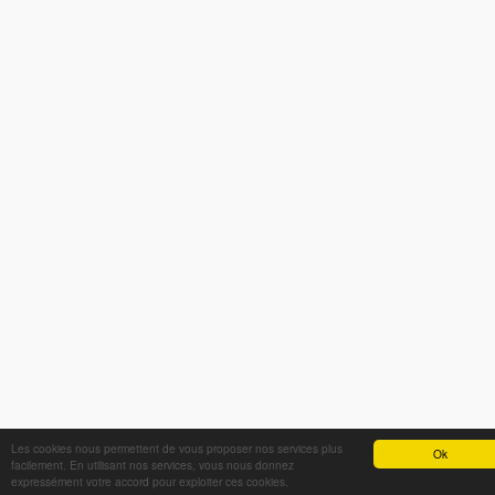
Les cookies nous permettent de vous proposer nos services plus
Ok
facilement. En utilisant nos services, vous nous donnez
expressément votre accord pour exploiter ces cookies.