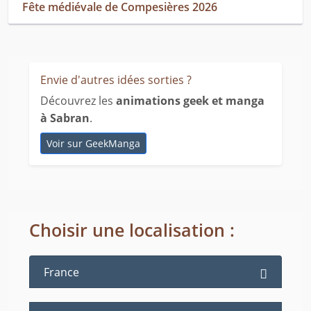
Fête médiévale de Compesières 2026
Envie d'autres idées sorties ?
Découvrez les
animations geek et manga
à Sabran
.
Voir sur GeekManga
Choisir une localisation :
France