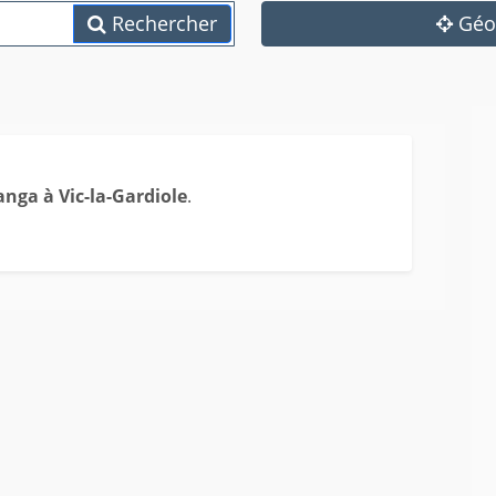
Rechercher
Géol
nga à Vic-la-Gardiole
.