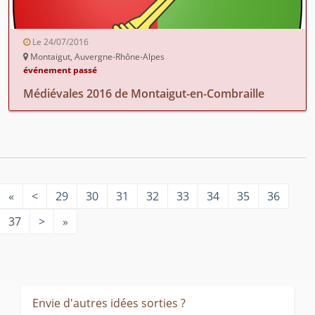
Le 24/07/2016
Montaigut, Auvergne-Rhône-Alpes
événement passé
Médiévales 2016 de Montaigut-en-Combraille
«
<
29
30
31
32
33
34
35
36
37
>
»
Envie d'autres idées sorties ?