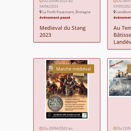
Du 03/06/2023 au
Du 06/0
04/06/2023
07/05/202
La Forêt-Fouesnant, Bretagne
Landéven
événement passé
événemen
Medieval du Stang
Au Te
2023
Bâtiss
Landé
Marché médiéval
Du 29/04/2023 au
Du 22/0