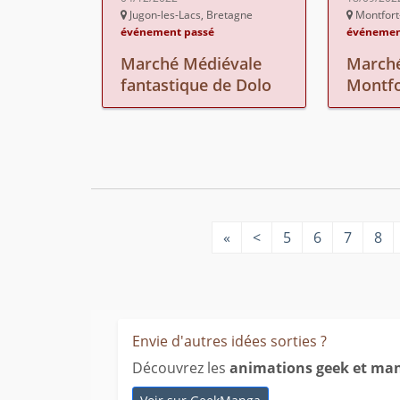
Jugon-les-Lacs, Bretagne
Montfort
événement passé
événemen
Marché Médiévale
Marché
fantastique de Dolo
Montfo
«
<
5
6
7
8
Envie d'autres idées sorties ?
Découvrez les
animations geek et ma