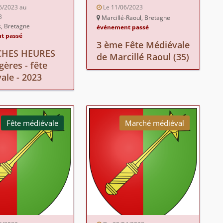
6/2023 au
Le 11/06/2023
3
Marcillé-Raoul, Bretagne
, Bretagne
événement passé
t passé
3 ème Fête Médiévale
ICHES HEURES
de Marcillé Raoul (35)
gères - fête
ale - 2023
Fête médiévale
Marché médiéval