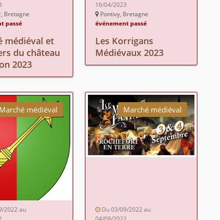
3
16/04/2023
r, Bretagne
Pontivy, Bretagne
t passé
événement passé
 médiéval et
Les Korrigans
ers du château
Médiévaux 2023
on 2023
Marché médiéval
Marché médiéval
9/2022 au
Du 03/09/2022 au
2
04/09/2022