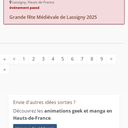
Lassigny, Hauts-de-France
événement passé
Grande fête Médiévale de Lassigny 2025
«
<
1
2
3
4
5
6
7
8
9
>
»
Envie d'autres idées sorties ?
Découvrez les
animations geek et manga en
Hauts-de-France
.