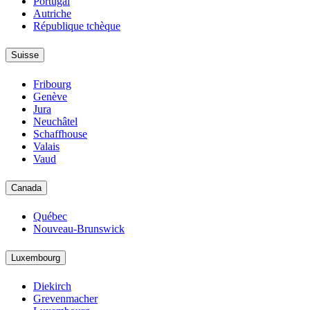
Portugal
Autriche
République tchèque
Suisse
Fribourg
Genève
Jura
Neuchâtel
Schaffhouse
Valais
Vaud
Canada
Québec
Nouveau-Brunswick
Luxembourg
Diekirch
Grevenmacher