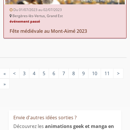
Du 01/07/2023 au 02/07/2023
Bergères-lès-Vertus, Grand Est
événement passé
Fête médiévale au Mont-Aimé 2023
«
<
3
4
5
6
7
8
9
10
11
>
»
Envie d'autres idées sorties ?
Découvrez les
animations geek et manga en