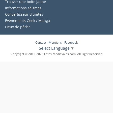
Trouver une boite jaune
Informations séismes
Convertisseur d'unités
Evénements Geek / Manga
Lieux de pêche
Contact
-
Mentions
-
Facebook
Select Language
▼
Copyright © 2012-2023 Fetes-Medievales.com. All Right Reserved