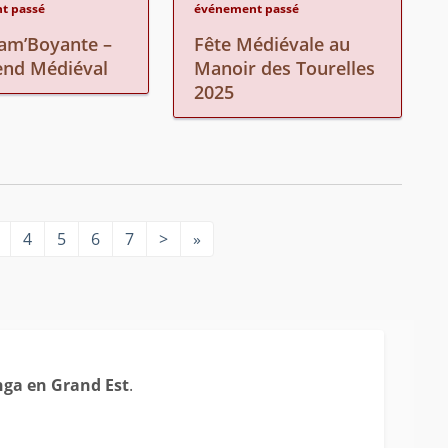
t passé
événement passé
lam’Boyante –
Fête Médiévale au
nd Médiéval
Manoir des Tourelles
2025
4
5
6
7
>
»
ga en Grand Est
.