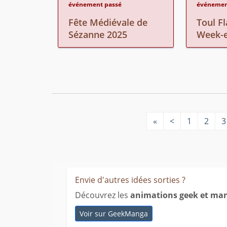
événement passé
événemen
Fête Médiévale de
Toul F
Sézanne 2025
Week-e
«
<
1
2
3
Envie d'autres idées sorties ?
Découvrez les
animations geek et man
Voir sur GeekManga