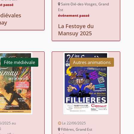
Saint-Dié-des-Vosges, Grand
t passé
Est
diévales
événement passé
nay
La Festoye du
Mansuy 2025
Fête médiévale
Autres animations
6/2025 au
Le 22/06/2025
5
Fillières, Grand Est