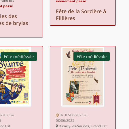
rand Est
événement passé
t passé
Fête de la Sorcière à
ies des
Fillières
s de brylas
Fête médiévale
Fête médiévale
6/2025 au
Du 07/06/2025 au
5
08/06/2025
and Est
Rumilly-lès-Vaudes, Grand Est