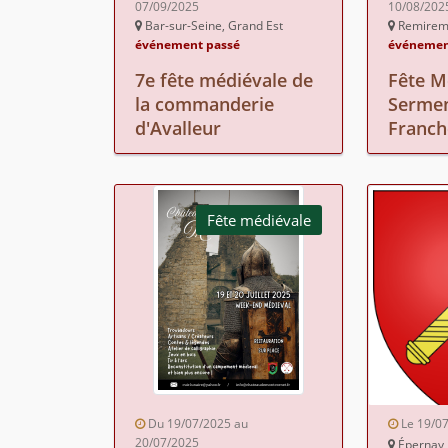
07/09/2025
10/08/202
Bar-sur-Seine, Grand Est
Remiremo
événement passé
événemen
7e fête médiévale de
Fête M
la commanderie
Sermen
d'Avalleur
Franch
Fête médiévale
Du 19/07/2025 au
Le 19/0
20/07/2025
Épernay,