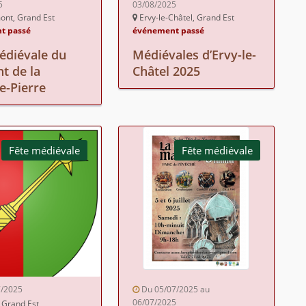
5
03/08/2025
nt, Grand Est
Ervy-le-Châtel, Grand Est
t passé
événement passé
édiévale du
Médiévales d’Ervy-le-
t de la
Châtel 2025
e-Pierre
Fête médiévale
Fête médiévale
7/2025
Du 05/07/2025 au
06/07/2025
 Grand Est