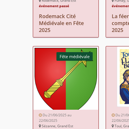
Rodemack, Grand Est
Fumay, G
événement passé
événemen
Rodemack Cité
La féer
Médiévale en Fête
compte
2025
2025
Fête médiévale
Du 21/06/2025 au
Du 21/0
22/06/2025
22/06/202
Sézanne, Grand Est
Toul, Gr