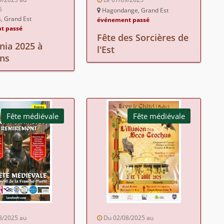
5
Hagondange, Grand Est
 Grand Est
événement passé
t passé
Fête des Sorcières de
ia 2025 à
l'Est
ns
Fête médiévale
Fête médiévale
8/2025 au
Du 02/08/2025 au